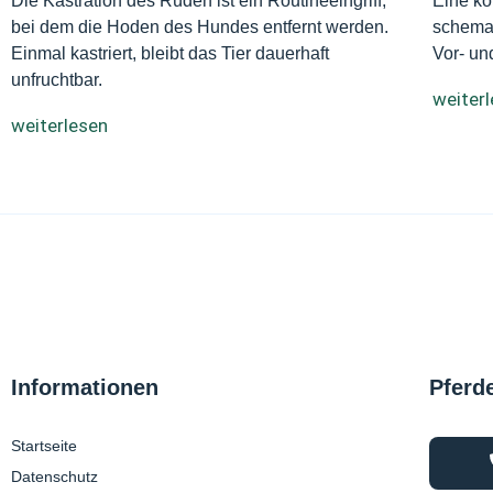
Die Kastration des Rüden ist ein Routineeingriff,
Eine ko
bei dem die Hoden des Hundes entfernt werden.
schemat
Einmal kastriert, bleibt das Tier dauerhaft
Vor- un
unfruchtbar.
weiter
weiterlesen
Informationen
Pferd
Startseite
Datenschutz