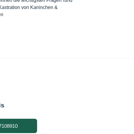
Ihnen die wichtigsten Fragen rund
astration von Kaninchen &
en
is
7108910