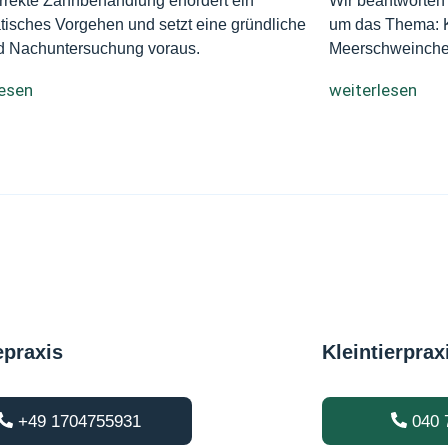
rrekte Zahnbehandlung erfordert ein
Wir beantworten 
isches Vorgehen und setzt eine gründliche
um das Thema: K
d Nachuntersuchung voraus.
Meerschweinch
lesen
weiterlesen
epraxis
Kleintierprax
+49 1704755931
040 