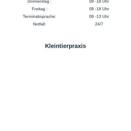
Donnerstag :
08 -18 Uhr
Freitag :
08 -18 Uhr
Terminabsprache:
08 -13 Uhr
Notfall:
24/7
Kleintierpraxis
040 7108910
Montag :
10 -12 Uhr
16 -19 Uhr
Dienstag :
10 -12 Uhr
16 -19 Uhr
Mittwoch :
10 -12 Uhr
–
Donnerstag :
10 -12 Uhr
16 -19 Uhr
Freitag :
10 -12 Uhr
16 -19 Uhr