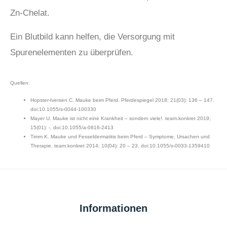
Zn-Chelat.
Ein Blutbild kann helfen, die Versorgung mit
Spurenelementen zu überprüfen.
Quellen:
Hopster-Iversen C. Mauke beim Pferd. Pferdespiegel 2018; 21(03): 136 – 147.
doi:10.1055/s-0044-100330
Mayer U. Mauke ist nicht eine Krankheit – sondern viele!. team.konkret 2019;
15(01): -. doi:10.1055/a-0816-2413
Timm K. Mauke und Fesseldermatitis beim Pferd – Symptome, Ursachen und
Therapie. team.konkret 2014; 10(04): 20 – 23. doi:10.1055/s-0033-1359410
Informationen