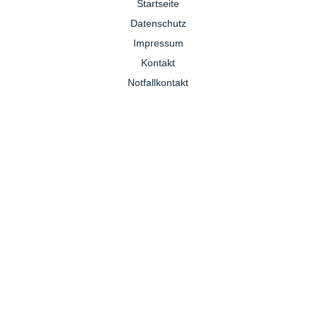
Startseite
Datenschutz
Impressum
Kontakt
Notfallkontakt
Pferdepraxis
+49 1704755931
Montag :
08 -18 Uhr
Dienstag :
08 -18 Uhr
Mittwoch :
08 -18 Uhr
Donnerstag :
08 -18 Uhr