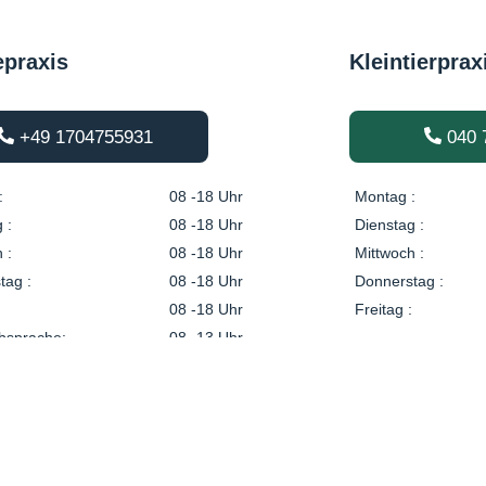
epraxis
Kleintierprax
+49 1704755931
040 
:
08 -18 Uhr
Montag :
 :
08 -18 Uhr
Dienstag :
 :
08 -18 Uhr
Mittwoch :
tag :
08 -18 Uhr
Donnerstag :
08 -18 Uhr
Freitag :
bsprache:
08 -13 Uhr
24/7